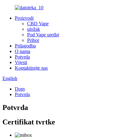
Proizvodi
CBD Vape
uložak
Pod Vape uređaj
Pribor
Prilagodba
O nama
Potvrda
Vijesti
Kontaktirajte nas
English
Dom
Potvrda
Potvrda
Certifikat tvrtke