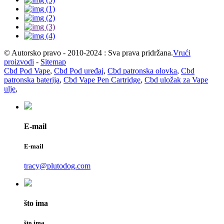
© Autorsko pravo - 2010-2024 : Sva prava pridržana.
Vrući
proizvodi
-
Sitemap
Cbd Pod Vape
,
Cbd Pod uređaj
,
Cbd patronska olovka
,
Cbd
patronska baterija
,
Cbd Vape Pen Cartridge
,
Cbd uložak za Vape
ulje
,
E-mail
E-mail
tracy@plutodog.com
što ima
što ima